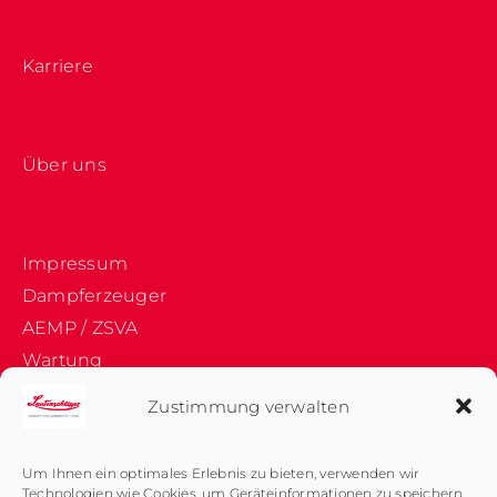
Karriere
Über uns
Impressum
Dampferzeuger
AEMP / ZSVA
Wartung
Jobportal
Zustimmung verwalten
Firmenhistorie
Datenschutz
Um Ihnen ein optimales Erlebnis zu bieten, verwenden wir
Medizin-Sterilisatoren
Technologien wie Cookies, um Geräteinformationen zu speichern