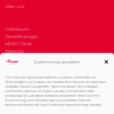
Über uns
Impressum
Dampferzeuger
AEMP / ZSVA
Wartung
Jobportal
Zustimmung verwalten
Firmenhistorie
Datenschutz
Um Ihnen ein optimales Erlebnis zu bieten, verwenden wir
Medizin-Sterilisatoren
Technologien wie Cookies, um Geräteinformationen zu speichern
und/oder darauf zuzugreifen. Wenn Sie diesen Technologien
Produktentwicklung
zustimmen, können wir Daten wie das Surfverhalten oder
Qualitätskontrolle
eindeutige IDs auf dieser Website verarbeiten. Wenn Sie Ihre
Zustimmung nicht erteilen oder zurückziehen, können
Qualifizierung
bestimmte Merkmale und Funktionen beeinträchtigt werden.