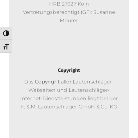
HRB 27927 Köln
Vertretungsberechtigt (GF): Susanne
Meurer
Toggle High Contrast
Toggle Font size
Copyright
Das
Copyright
aller Lautenschläger-
Webseiten und Lautenschläger-
Internet-Dienstleistungen liegt bei der
F. & M. Lautenschläger GmbH & Co. KG