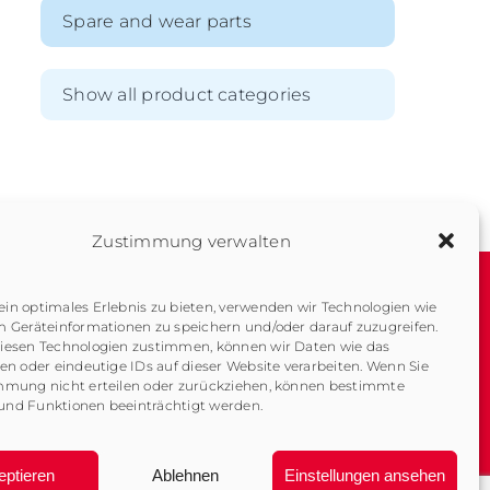
Spare and wear parts
Show all product categories
Zustimmung verwalten
in optimales Erlebnis zu bieten, verwenden wir Technologien wie
m Geräteinformationen zu speichern und/oder darauf zuzugreifen.
About us
Imprint
iesen Technologien zustimmen, können wir Daten wie das
Company History
Data Protection
ten oder eindeutige IDs auf dieser Website verarbeiten. Wenn Sie
mmung nicht erteilen oder zurückziehen, können bestimmte
Contact
Downloads
nd Funktionen beeinträchtigt werden.
eptieren
Ablehnen
Einstellungen ansehen