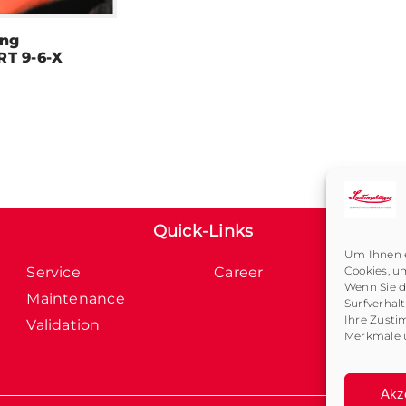
ung
T 9-6-X
Quick-Links
Um Ihnen e
Cookies, u
Service
Career
Wenn Sie d
Maintenance
Surfverhal
Ihre Zusti
Validation
Merkmale u
Akz