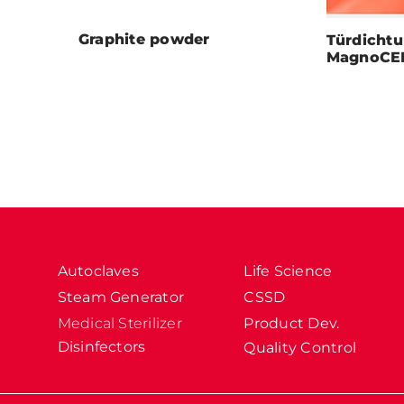
Graphite powder
Türdicht
MagnoCER
Autoclaves
Life Science
Steam Generator
CSSD
Medical Sterilizer
Product Dev.
Disinfectors
Quality Control